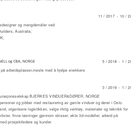
11 / 2017
-
10 / 2
adedesigner og mengdemåler ved:
uilders, Australia;
UK;
5 / 2018
-
1 / 2
ONELL og CBA, NORGE
g på arbeidsplasser,meste med å hjelpe snekkere
3 / 2019
-
1 / 2
restaurasjonsselskap BJERKES VINDUER&DØRER, NORGE
personer og jobber med restaurering av gamle vinduer og dører i Oslo.
and, organisere logistikken, velge riktig verktøy, materialer og teknikk for
kklister, finne løsninger gjennom skisser, ekte 3d-modeller, arbeid på
 med prosjektledere og kunder