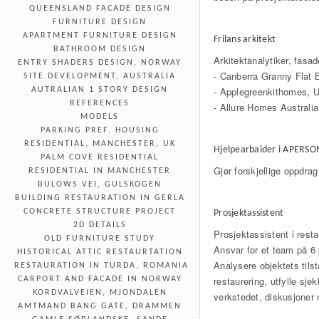
QUEENSLAND FACADE DESIGN
FURNITURE DESIGN
APARTMENT FURNITURE DESIGN
Frilans arkitekt
BATHROOM DESIGN
Arkitektanalytiker, fas
ENTRY SHADERS DESIGN, NORWAY
- Canberra Granny Flat B
SITE DEVELOPMENT, AUSTRALIA
- Applegreenkithomes, 
AUTRALIAN 1 STORY DESIGN
REFERENCES
- Allure Homes Australia
MODELS
PARKING PREF. HOUSING
RESIDENTIAL, MANCHESTER, UK
Hjelpearbaider i APERS
PALM COVE RESIDENTIAL
Gjør forskjellige oppdra
RESIDENTIAL IN MANCHESTER
BULOWS VEI, GULSKOGEN
BUILDING RESTAURATION IN GERLA
CONCRETE STRUCTURE PROJECT
Prosjektassistent
2D DETAILS
Prosjektassistent i 
OLD FURNITURE STUDY
Ansvar for et team på 6 
HISTORICAL ATTIC RESTAURTATION
Analysere objektets tilst
RESTAURATION IN TURDA, ROMANIA
restaurering, utfylle sje
CARPORT AND FACADE IN NORWAY
KORDVALVEIEN, MJONDALEN
verkstedet, diskusjoner
AMTMAND BANG GATE, DRAMMEN