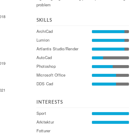
problem
018
SKILLS
ArchiCad
Lumion
Artlantis Studio/Render
AutoCad
019
Photoshop
Microsoft Office
DDS Cad
021
INTERESTS
Sport
Arkitektur
Fotturer