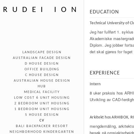
RUDEI ION
EDUCATION
Technical University of C
Jeg har fullført 1. sykl
Akademiske mastergrads
Diplom. Jeg jobber fort
det skal gjøres for faget 
LANDSCAPE DESIGN
AUSTRALIAN FACADE DESIGN
D HOUSE DESIGN
OFFICE BUILDING
EXPERIENCE
C HOUSE DESIGN
AUSTRALIAN HOUSE DESIGN
Intern
HUB
8 uker praksis hos A
MEDICAL FACILITY
LOW COST 6 UNIT HOUSING
Utvikling av CAD-ferdig
2 BEDROOM UNIT HOUSING
1 BEDROOM UNIT HOUSING
S HOUSE DESIGN
Arkitekt hos ARHIBOX,
CV
mengdemåling, arkitekto
BALI BACKPACKER RESORT
besøk på prosjektarbeids
NEIGHBORHOOD KINDERGARTEN