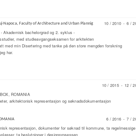
10 / 2010
-
6 / 2
luj-Napoca, Faculty of Architecture and Urban Plannig
us - Akademisk bachelorgrad og 2. syklus -
studier, med studieavgangseksamen for arkitekten
satt med min Disertering med tanke på den store mengden forskning
jeg har.
10 / 2015
-
12 / 2
RHIBOX, ROMANIA
heter, arkitektonisk representasjon og søknadsdokumentasjon
6 / 2016
-
7 / 2
 ROMANIA
nisk representasjon, dokumenter for søknad til kommune, ta regelmessige
plasser, ta beslutninger i designprosessen