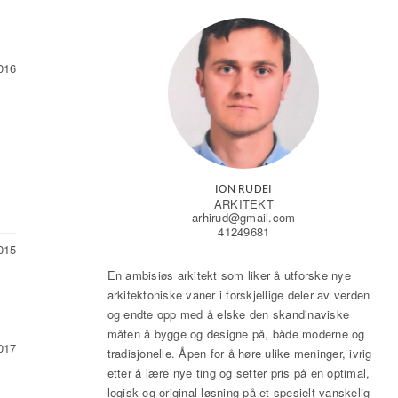
016
ION RUDEI
ARKITEKT
arhirud@gmail.com
41249681
015
En ambisiøs arkitekt som liker å utforske nye
arkitektoniske vaner i forskjellige deler av verden
og endte opp med å elske den skandinaviske
måten å bygge og designe på, både moderne og
017
tradisjonelle. Åpen for å høre ulike meninger, ivrig
etter å lære nye ting og setter pris på en optimal,
logisk og original løsning på et spesielt vanskelig