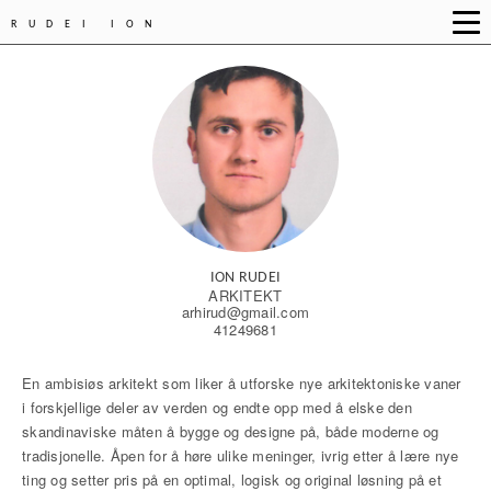
RUDEI ION
ION RUDEI
ARKITEKT
arhirud@gmail.com
41249681
En ambisiøs arkitekt som liker å utforske nye arkitektoniske vaner
i forskjellige deler av verden og endte opp med å elske den
skandinaviske måten å bygge og designe på, både moderne og
tradisjonelle. Åpen for å høre ulike meninger, ivrig etter å lære nye
ting og setter pris på en optimal, logisk og original løsning på et