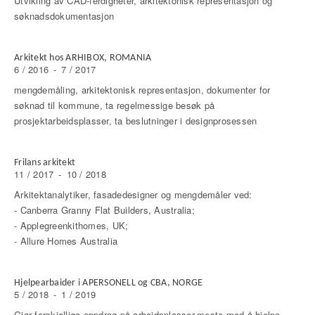
Utvikling av CAD-ferdigheter, arkitektonisk representasjon og
søknadsdokumentasjon
Arkitekt hos ARHIBOX, ROMANIA
6 / 2016
-
7 / 2017
mengdemåling, arkitektonisk representasjon, dokumenter for
søknad til kommune, ta regelmessige besøk på
prosjektarbeidsplasser, ta beslutninger i designprosessen
Frilans arkitekt
11 / 2017
-
10 / 2018
Arkitektanalytiker, fasadedesigner og mengdemåler ved:
- Canberra Granny Flat Builders, Australia;
- Applegreenkithomes, UK;
- Allure Homes Australia
Hjelpearbaider i APERSONELL og CBA, NORGE
5 / 2018
-
1 / 2019
Gjør forskjellige oppdrag på arbeidsplasser,meste med å hjelpe