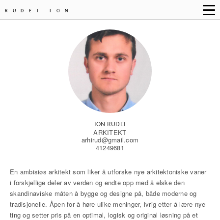
RUDEI ION
ION RUDEI
ARKITEKT
arhirud@gmail.com
41249681
En ambisiøs arkitekt som liker å utforske nye arkitektoniske vaner
i forskjellige deler av verden og endte opp med å elske den
skandinaviske måten å bygge og designe på, både moderne og
tradisjonelle. Åpen for å høre ulike meninger, ivrig etter å lære nye
ting og setter pris på en optimal, logisk og original løsning på et