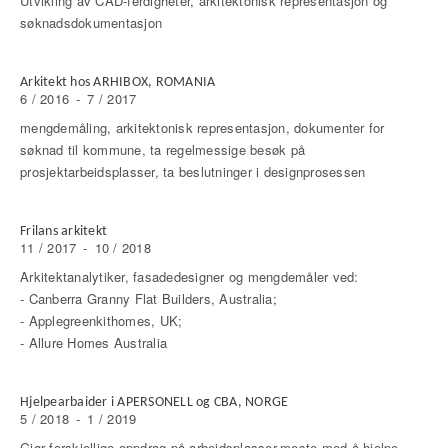
Utvikling av CAD-ferdigheter, arkitektonisk representasjon og
søknadsdokumentasjon
Arkitekt hos ARHIBOX, ROMANIA
6 / 2016
-
7 / 2017
mengdemåling, arkitektonisk representasjon, dokumenter for
søknad til kommune, ta regelmessige besøk på
prosjektarbeidsplasser, ta beslutninger i designprosessen
Frilans arkitekt
11 / 2017
-
10 / 2018
Arkitektanalytiker, fasadedesigner og mengdemåler ved:
- Canberra Granny Flat Builders, Australia;
- Applegreenkithomes, UK;
- Allure Homes Australia
Hjelpearbaider i APERSONELL og CBA, NORGE
5 / 2018
-
1 / 2019
Gjør forskjellige oppdrag på arbeidsplasser,meste med å hjelpe