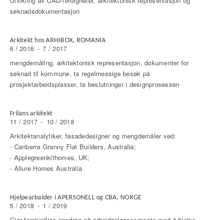
Utvikling av CAD-ferdigheter, arkitektonisk representasjon og
søknadsdokumentasjon
Arkitekt hos ARHIBOX, ROMANIA
6 / 2016
-
7 / 2017
mengdemåling, arkitektonisk representasjon, dokumenter for
søknad til kommune, ta regelmessige besøk på
prosjektarbeidsplasser, ta beslutninger i designprosessen
Frilans arkitekt
11 / 2017
-
10 / 2018
Arkitektanalytiker, fasadedesigner og mengdemåler ved:
- Canberra Granny Flat Builders, Australia;
- Applegreenkithomes, UK;
- Allure Homes Australia
Hjelpearbaider i APERSONELL og CBA, NORGE
5 / 2018
-
1 / 2019
Gjør forskjellige oppdrag på arbeidsplasser,meste med å hjelpe