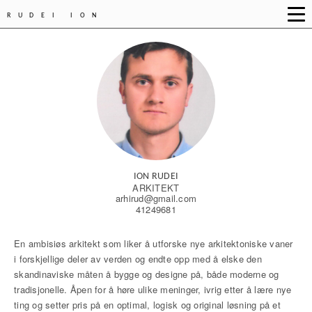
RUDEI ION
ION RUDEI
ARKITEKT
arhirud@gmail.com
41249681
En ambisiøs arkitekt som liker å utforske nye arkitektoniske vaner
i forskjellige deler av verden og endte opp med å elske den
skandinaviske måten å bygge og designe på, både moderne og
tradisjonelle. Åpen for å høre ulike meninger, ivrig etter å lære nye
ting og setter pris på en optimal, logisk og original løsning på et